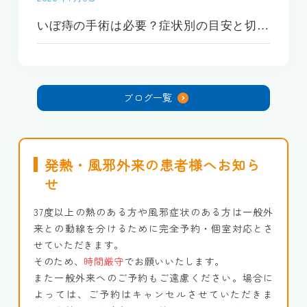
いぼ痔の手術は必要？症状別の目安と切らない治療法の判断基準
2026年7月4日
いぼ痔は自分で治せる？症状別の治し方(自宅ケア・病院治療)を徹底解説
ブログ一覧
2026年6月24日
急に肛門が腫れて痛い…血栓性外痔核とは？｜原因や治療法を医師が解説
発熱・風邪外来の患者様へお知ら
せ
37度以上の熱のある方や風邪症状のある方は一般外
来との動線を分けるために完全予約・個室対応とさ
せていただきます。
そのため、
時間厳守
でお願いいたします。
また一般外来へのご予約もご遠慮ください。場合に
よっては、ご予約はキャンセルさせていただきま