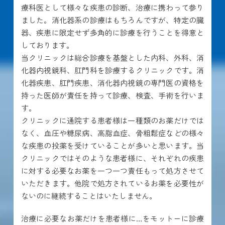
療科医として様々な疾患の診断、治療に携わって参り
ました。消化器系の診療はもちろんですが、特定の臓
器、疾患に限定せず多角的に診療を行うことを得意と
しております。
当クリニックは総合診療を基盤とした内科、外科、消
化器内視鏡科、肛門科を診療するクリニックです。消
化器疾患、肛門疾患、消化器内視鏡の専門医の資格を
持った医師が責任を持って診療、検査、手術を行いま
す。
クリニックに通院する患者様は一種類のお薬だけでは
なく、血圧や糖尿病、高脂血症、骨粗鬆症などの様々
な疾患の投薬を受けていることが多いと思います。当
クリニックではそのような患者様に、それぞれの疾患
に対する必要なお薬を一つ一つ責任もって処方させて
いただきます。他院で処方されているお薬を必要性が
ないのに継続することはいたしません。
治療に必要なお薬だけを患者様に…をモットーに診療