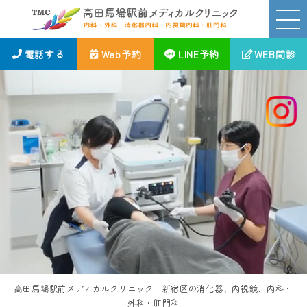
電話する
Web予約
LINE予約
WEB問診
高田馬場駅前メディカルクリニック｜新宿区の消化器、内視鏡、内科・
外科・肛門科