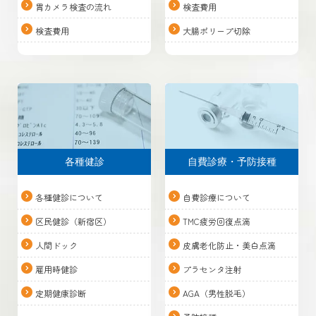
胃カメラ検査の流れ
検査費用
検査費用
大腸ポリープ切除
各種健診
自費診療・予防接種
各種健診について
自費診療について
区民健診（新宿区）
TMC疲労回復点滴
人間ドック
皮膚老化防止・美白点滴
雇用時健診
プラセンタ注射
定期健康診断
AGA（男性脱毛）