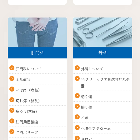
肛門科
外科
肛門科について
外科について
主な症状
当クリニックで対応可能な処
置
いぼ痔（痔核）
切り傷
切れ痔（裂孔）
擦り傷
痔ろう(穴痔)
イボ
肛門周囲膿瘍
化膿性アテローム
肛門ポリープ
やけど