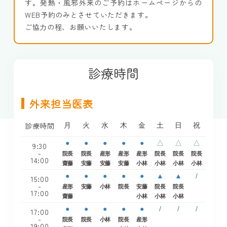
す。発熱・風邪外来のご予約はホームページからの
WEB予約のみとさせていただきます。
ご協力の程、お願いいたします。
診療時間
外来担当医表
診療時間
月
火
水
木
金
土
日
祝
●
●
●
●
●
△
△
△
9:30
-
院長
院長
産形
産形
産形
院長
院長
院長
14:00
齋藤
安藤
安藤
安藤
小林
小林
小林
小林
●
●
●
●
●
▲
▲
/
15:00
-
産形
安藤
小林
院長
安藤
院長
院長
17:00
齋藤
小林
小林
小林
●
●
●
●
●
/
/
/
17:00
-
院長
院長
小林
院長
産形
19:00