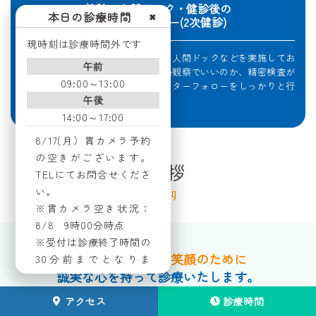
健診・人間ドック・健診後の
本日の診療時間
✖
アフターフォロー(2次健診)
現時刻は診療時間外です
区民健診、企業健診、雇入時健診、人間ドックなどを実施してお
午前
ります。またその結果に対し、経過観察でいいのか、精密検査が
09:00～13:00
必要なのか、治療が必要なのかアフターフォローをしっかりと行
います。
午後
14:00～17:00
8/17(月）胃カメラ予約
の空きがございます。
ご挨拶
TELにてお問合せくださ
い。
Greeting
※胃カメラ空き状況：
8/8 9時00分時点
※受付は診療終了時間の
すべては患者様の笑顔のために
30分前までとなりま
誠実な心を持って診療いたします。
す。
アクセス
診療時間