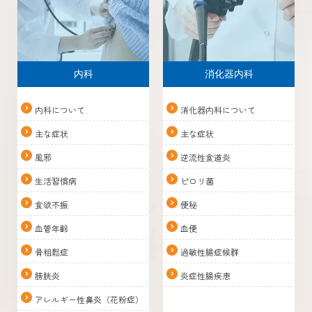
内科
消化器内科
内科について
消化器内科について
主な症状
主な症状
風邪
逆流性食道炎
生活習慣病
ピロリ菌
食欲不振
便秘
血管年齢
血便
骨粗鬆症
過敏性腸症候群
膀胱炎
炎症性腸疾患
アレルギー性鼻炎（花粉症）