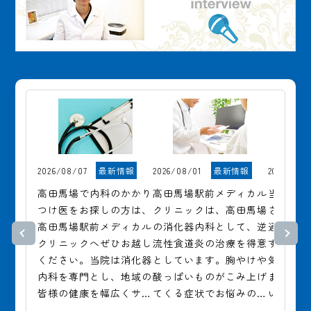
2026/08/07
最新情報
2026/08/01
最新情報
2026/07/3
高田馬場で内科のかかり
高田馬場駅前メディカル
当院は8
つけ医をお探しの方は、
クリニックは、高田馬場
ざいませ
高田馬場駅前メディカル
の消化器内科として、逆
通常通
クリニックへぜひお越し
流性食道炎の治療を得意
す。

ください。当院は消化器
としています。胸やけや
気になる
内科を専門とし、地域の
酸っぱいものがこみ上げ
ましたら
皆様の健康を幅広くサポ
てくる症状でお悩みの方
いませ。

ートしています。急性疾
もぜひご相談ください。
ご予約は