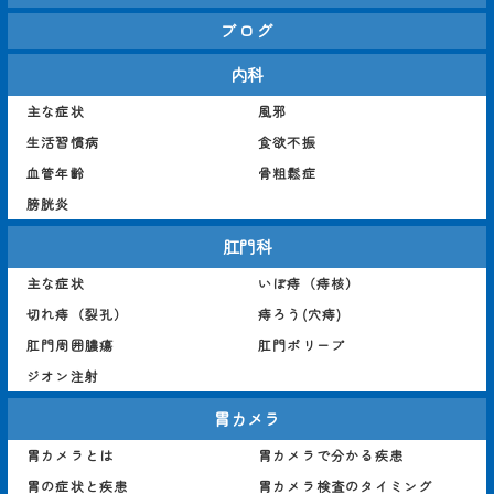
ブログ
内科
主な症状
風邪
生活習慣病
食欲不振
血管年齢
骨粗鬆症
膀胱炎
肛門科
主な症状
いぼ痔（痔核）
切れ痔（裂孔）
痔ろう(穴痔)
肛門周囲膿瘍
肛門ポリープ
ジオン注射
胃カメラ
胃カメラとは
胃カメラで分かる疾患
胃の症状と疾患
胃カメラ検査のタイミング