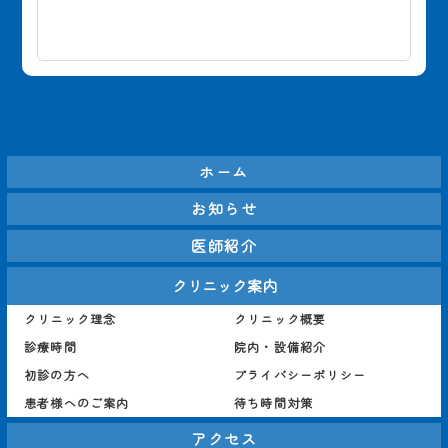
患から慢性疾患の管理ま
これらの症状は、胃酸が
きますの
で、さまざまな健康に関
食道に逆流することによ
いいたし
する相談を承ります。ま
る逆流性食道炎のサイン
た、各種健康診断や予防
かもしれません。当院で
接種も行っており、病気
は、胃カメラ検査を通じ
の治療だけでなく予防医
て食道の状態を確認し、
療にも力を入れていま
正確な診断を行います。
ホーム
す。皆様の健康を支える
お薬に加え、生活習慣の
お知らせ
ために、私たちがしっか
改善指導を取り入れ、つ
りとサポートいたしま
らい症状の軽減を目指し
医師紹介
す。#高田馬場消化器内
ます。#高田馬場消化器
クリニック案内
科 #高田馬場内科 #高田
内科 #高田馬場内科 #高
馬場内視鏡検査 #高田馬
田馬場内視鏡検査 #高田
クリニック理念
クリニック概要
場胃カメラ #高田馬場大
馬場胃カメラ #高田馬場
診療時間
院内・設備紹介
腸カメラ #新宿胃カメラ 
大腸カメラ #新宿胃カメ
初診の方へ
プライバシーポリシー
#新宿大腸カメラ #消化
ラ #新宿大腸カメラ #消
患者様へのご案内
待ち時間対策
器内科
化器内科
アクセス