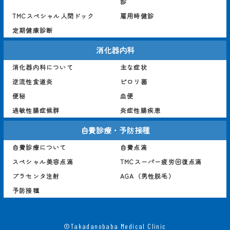
診
TMCスペシャル人間ドック
雇用時健診
定期健康診断
消化器内科
消化器内科について
主な症状
逆流性食道炎
ピロリ菌
便秘
血便
過敏性腸症候群
炎症性腸疾患
自費診療・予防接種
自費診療について
自費点滴
スペシャル美容点滴
TMCスーパー疲労回復点滴
プラセンタ注射
AGA（男性脱毛）
予防接種
©Takadanobaba Medical Clinic