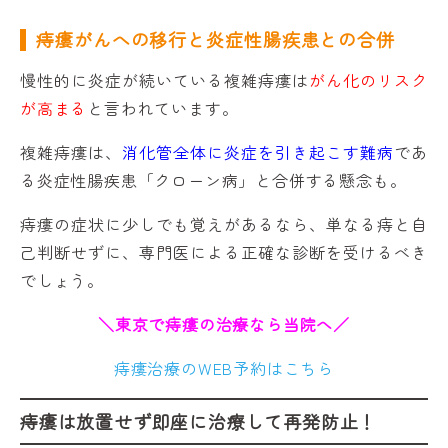
痔瘻がんへの移行と炎症性腸疾患との合併
慢性的に炎症が続いている複雑痔瘻は
がん化のリスク
が高まる
と言われています。
複雑痔瘻は、
消化管全体に炎症を引き起こす難病
であ
る炎症性腸疾患「クローン病」と合併する懸念も。
痔瘻の症状に少しでも覚えがあるなら、単なる痔と自
己判断せずに、専門医による正確な診断を受けるべき
でしょう。
＼東京で痔瘻の治療なら当院へ／
痔瘻治療のWEB予約はこちら
痔瘻は放置せず即座に治療して再発防止！