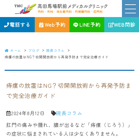
痔瘻の放置はNG？切開開放術から再発予防まで完全治療ガイド｜高田馬
場駅前メディカルクリニック｜新宿区の消化器、内視鏡、内科・外科・
肛門科
電話する
Web予約
LINE予約
WEB問診
ホーム
ブログ
院長コラム
痔瘻の放置はNG？切開開放術から再発予防まで完全治療ガイド
痔瘻の放置はNG？切開開放術から再発予防ま
で完全治療ガイド
2024年8月12日
院長コラム
肛門の痛みや腫れ、膿が出るなど「痔瘻（じろう）」
の症状に悩まされている人は少なくありません。