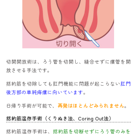
切開開放術は、ろう管を切開し、縫合せずに瘻管を開
放させる手法です。
括約筋を切除しても肛門機能に問題が起こらない
肛門
後方部の単純痔瘻に向いています
。
日帰り手術が可能で、
再発はほとんどみられません
。
括約筋温存手術（くりぬき法、Coring Out法）
括約筋温存手術は、
括約筋を切断せずにろう管のみを