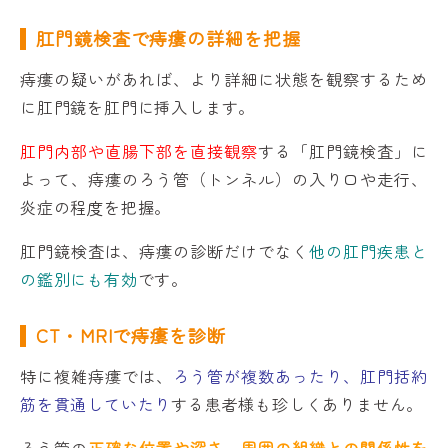
肛門鏡検査で痔瘻の詳細を把握
痔瘻の疑いがあれば、より詳細に状態を観察するため
に肛門鏡を肛門に挿入します。
肛門内部や直腸下部を直接観察
する「肛門鏡検査」に
よって、痔瘻のろう管（トンネル）の入り口や走行、
炎症の程度を把握。
肛門鏡検査は、痔瘻の診断だけでなく
他の肛門疾患と
の鑑別にも有効
です。
CT・MRIで痔瘻を診断
特に複雑痔瘻では、
ろう管が複数あったり、肛門括約
筋を貫通していたり
する患者様も珍しくありません。
ろう管の
正確な位置や深さ、周囲の組織との関係性を