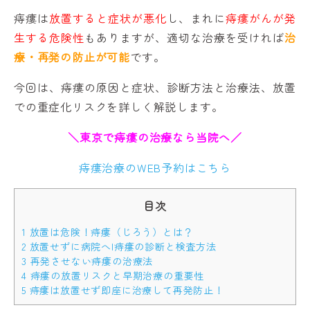
痔瘻は
放置すると症状が悪化
し、まれに
痔瘻がんが発
生する危険性
もありますが、適切な治療を受ければ
治
療・再発の防止が可能
です。
今回は、痔瘻の原因と症状、診断方法と治療法、放置
での重症化リスクを詳しく解説します。
＼東京で痔瘻の治療なら当院へ／
痔瘻治療のWEB予約はこちら
目次
1
放置は危険！痔瘻（じろう）とは？
2
放置せずに病院へ|痔瘻の診断と検査方法
3
再発させない痔瘻の治療法
4
痔瘻の放置リスクと早期治療の重要性
5
痔瘻は放置せず即座に治療して再発防止！