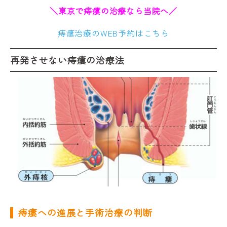
＼東京で痔瘻の治療なら当院へ／
痔瘻治療のWEB予約はこちら
再発させない痔瘻の治療法
痔瘻への進展と手術治療の判断