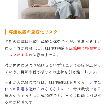
痔瘻放置の重症化リスク
初期の痔瘻は比較的単純な構造ですが、放置するほど
にろう管が複雑化し、肛門括約筋を
広範囲に損傷する
リスクがある
のは否めません。
膿が体内に溜まり続けるといずれ全身に炎症が広がっ
ていき、発熱や倦怠感などの症状を引き起こします。
手術が大規模になれば、肛門機能はもちろん、
身体全
体への影響も避けられなくなる
ので、今は我慢できる
痛みやちょっとした違和感でも、早めに医師に相談す
るのが賢明です。