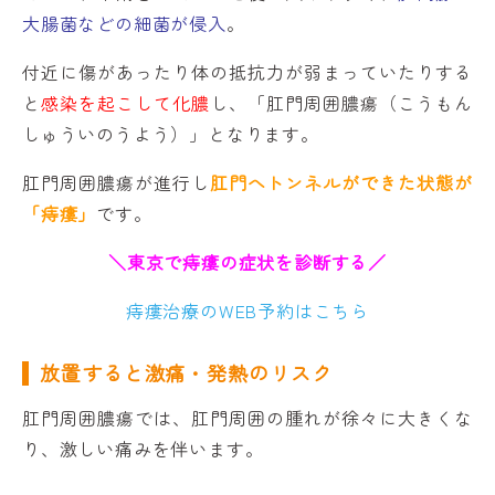
大腸菌などの細菌が侵入
。
付近に傷があったり体の抵抗力が弱まっていたりする
と
感染を起こして化膿
し、「肛門周囲膿瘍（こうもん
しゅういのうよう）」となります。
肛門周囲膿瘍が進行し
肛門へトンネルができた状態が
「痔瘻」
です。
＼東京で痔瘻の症状を診断する／
痔瘻治療のWEB予約はこちら
放置すると激痛・発熱のリスク
肛門周囲膿瘍では、肛門周囲の腫れが徐々に大きくな
り、激しい痛みを伴います。