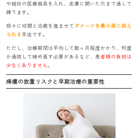
や紐状の医療器具を入れ、皮膚に開いた穴まで通して
縛ります。
徐々に切開と治癒を進ませて
ダメージを最小限に抑え
られる
手法です。
ただし、治療期間は平均して数ヶ月程度かかり、何度
か通院して締め直す必要があるなど、患
者様の負担は
少なくありません
。
痔瘻の放置リスクと早期治療の重要性