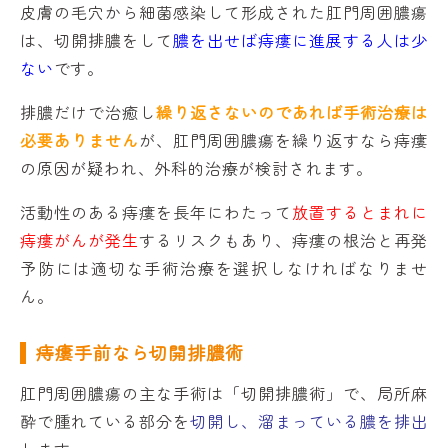
皮膚の毛穴から細菌感染して形成された肛門周囲膿瘍
は、切開排膿をして
膿を出せば痔瘻に進展する人は少
ない
です。
排膿だけで治癒し
繰り返さないのであれば手術治療は
必要ありません
が、肛門周囲膿瘍を繰り返すなら痔瘻
の原因が疑われ、外科的治療が検討されます。
活動性のある痔瘻を長年にわたって
放置するとまれに
痔瘻がんが発生
するリスクもあり、痔瘻の根治と再発
予防には適切な手術治療を選択しなければなりませ
ん。
痔瘻手前なら切開排膿術
肛門周囲膿瘍の主な手術は「切開排膿術」で、局所麻
酔で腫れている部分を
切開し、溜まっている膿を排出