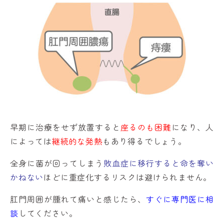
早期に治療をせず放置すると
座るのも困難
になり、人
によっては
継続的な発熱
もあり得るでしょう。
全身に菌が回ってしまう
敗血症に移行すると命を奪い
かねない
ほどに重症化するリスクは避けられません。
肛門周囲が腫れて痛いと感じたら、
すぐに専門医に相
談
してください。