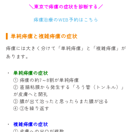
＼東京で痔瘻の症状を診断する／
痔瘻治療のWEB予約はこちら
単純痔瘻と複雑痔瘻の症状
痔瘻には大きく分けて「単純痔瘻」と「複雑痔瘻」が
あります。
単純痔瘻の症状
① 痔瘻の約7～8割が単純痔瘻
② 直腸粘膜から発生する「ろう管（トンネル）」
が皮膚へと開孔
③ 膿が出て治ったと思ったらまた膿が出る
④ ③を繰り返す
複雑痔瘻の症状
① 皮膚への出口が複数