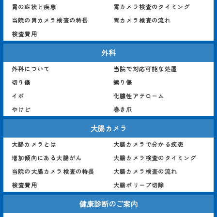
胃の症状と疾患
胃カメラ検査のタイミング
当院の胃カメラ検査の特長
胃カメラ検査の流れ
検査費用
外科
外科について
当院で対応可能な処置
切り傷
擦り傷
イボ
化膿性アテローム
やけど
巻き爪
大腸カメラ
大腸カメラとは
大腸カメラで分かる疾患
増加傾向にある大腸がん
大腸カメラ検査のタイミング
当院の大腸カメラ検査の特長
大腸カメラ検査の流れ
検査費用
大腸ポリープ切除
健康診断のご案内