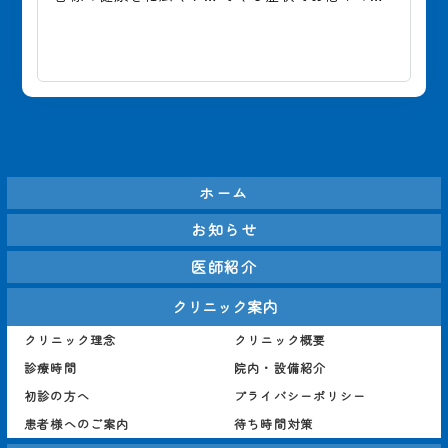
ートしています。急性疾
もぜひご相談ください。
ご予約は
患から慢性疾患の管理ま
これらの症状は、胃酸が
きますの
で、さまざまな健康に関
食道に逆流することによ
いいたし
する相談を承ります。ま
る逆流性食道炎のサイン
た、各種健康診断や予防
かもしれません。当院で
接種も行っており、病気
は、胃カメラ検査を通じ
の治療だけでなく予防医
て食道の状態を確認し、
療にも力を入れていま
正確な診断を行います。
ホーム
す。皆様の健康を支える
お薬に加え、生活習慣の
お知らせ
ために、私たちがしっか
改善指導を取り入れ、つ
りとサポートいたしま
らい症状の軽減を目指し
医師紹介
す。#高田馬場消化器内
ます。#高田馬場消化器
クリニック案内
科 #高田馬場内科 #高田
内科 #高田馬場内科 #高
馬場内視鏡検査 #高田馬
田馬場内視鏡検査 #高田
クリニック理念
クリニック概要
場胃カメラ #高田馬場大
馬場胃カメラ #高田馬場
診療時間
院内・設備紹介
腸カメラ #新宿胃カメラ 
大腸カメラ #新宿胃カメ
初診の方へ
プライバシーポリシー
#新宿大腸カメラ #消化
ラ #新宿大腸カメラ #消
患者様へのご案内
待ち時間対策
器内科
化器内科