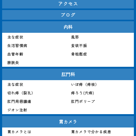
アクセス
ブログ
内科
主な症状
風邪
生活習慣病
食欲不振
血管年齢
骨粗鬆症
膀胱炎
肛門科
主な症状
いぼ痔（痔核）
切れ痔（裂孔）
痔ろう(穴痔)
肛門周囲膿瘍
肛門ポリープ
ジオン注射
胃カメラ
胃カメラとは
胃カメラで分かる疾患