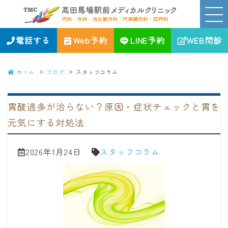
スタッフコラム｜高田馬場駅前メディカルクリニック｜新宿区の消化
器、内視鏡、内科・外科・肛門科
電話する
Web予約
LINE予約
WEB問診
ホーム
ブログ
スタッフコラム
胃酸過多が治らない？原因・症状チェックと胃を
元気にする対処法
2026年1月24日
スタッフコラム