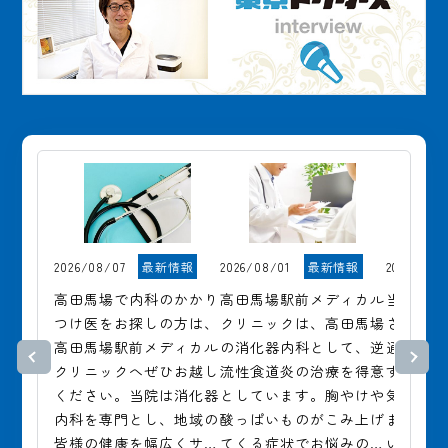
2026/08/07
最新情報
2026/08/01
最新情報
2026/07/3
高田馬場で内科のかかり
高田馬場駅前メディカル
当院は8
つけ医をお探しの方は、
クリニックは、高田馬場
ざいませ
高田馬場駅前メディカル
の消化器内科として、逆
通常通
クリニックへぜひお越し
流性食道炎の治療を得意
す。

ください。当院は消化器
としています。胸やけや
気になる
内科を専門とし、地域の
酸っぱいものがこみ上げ
ましたら
皆様の健康を幅広くサポ
てくる症状でお悩みの方
いませ。
