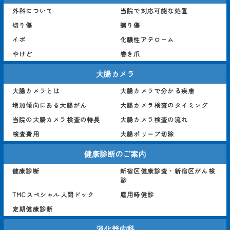
外科について
当院で対応可能な処置
切り傷
擦り傷
イボ
化膿性アテローム
やけど
巻き爪
大腸カメラ
大腸カメラとは
大腸カメラで分かる疾患
増加傾向にある大腸がん
大腸カメラ検査のタイミング
当院の大腸カメラ検査の特長
大腸カメラ検査の流れ
検査費用
大腸ポリープ切除
健康診断のご案内
健康診断
新宿区健康診査・新宿区がん検
診
TMCスペシャル人間ドック
雇用時健診
定期健康診断
消化器内科