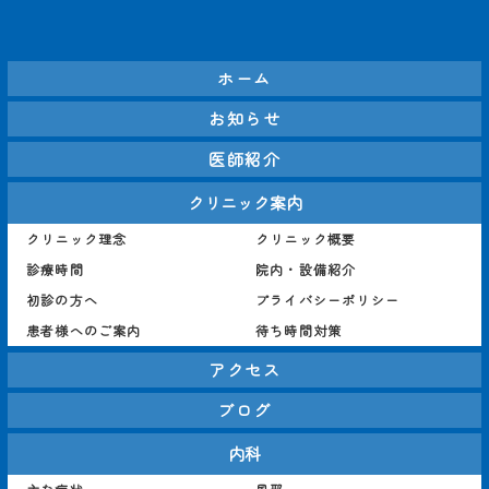
接種も行っており、病気
は、胃カメラ検査を通じ
の治療だけでなく予防医
て食道の状態を確認し、
療にも力を入れていま
正確な診断を行います。
ホーム
す。皆様の健康を支える
お薬に加え、生活習慣の
お知らせ
ために、私たちがしっか
改善指導を取り入れ、つ
りとサポートいたしま
らい症状の軽減を目指し
医師紹介
す。#高田馬場消化器内
ます。#高田馬場消化器
クリニック案内
科 #高田馬場内科 #高田
内科 #高田馬場内科 #高
馬場内視鏡検査 #高田馬
田馬場内視鏡検査 #高田
クリニック理念
クリニック概要
場胃カメラ #高田馬場大
馬場胃カメラ #高田馬場
診療時間
院内・設備紹介
腸カメラ #新宿胃カメラ 
大腸カメラ #新宿胃カメ
初診の方へ
プライバシーポリシー
#新宿大腸カメラ #消化
ラ #新宿大腸カメラ #消
患者様へのご案内
待ち時間対策
器内科
化器内科
アクセス
ブログ
内科