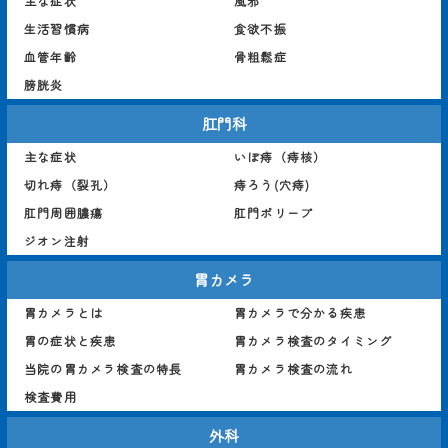
主な症状
風邪
生活習慣病
食欲不振
血管年齢
骨粗鬆症
膀胱炎
肛門科
主な症状
いぼ痔（痔核）
切れ痔（裂孔）
痔ろう(穴痔)
肛門周囲膿瘍
肛門ポリープ
ジオン注射
胃カメラ
胃カメラとは
胃カメラで分かる疾患
胃の症状と疾患
胃カメラ検査のタイミング
当院の胃カメラ検査の特長
胃カメラ検査の流れ
検査費用
外科