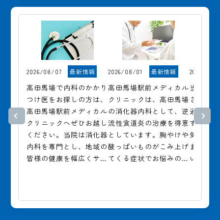
2026/08/07
最新情報
2026/08/01
最新情報
2026/07/3
高田馬場で内科のかかり
高田馬場駅前メディカル
当院は8
つけ医をお探しの方は、
クリニックは、高田馬場
ざいませ
高田馬場駅前メディカル
の消化器内科として、逆
通常通
クリニックへぜひお越し
流性食道炎の治療を得意
す。

ください。当院は消化器
としています。胸やけや
気になる
内科を専門とし、地域の
酸っぱいものがこみ上げ
ましたら
皆様の健康を幅広くサポ
てくる症状でお悩みの方
いませ。

ートしています。急性疾
もぜひご相談ください。
ご予約は
患から慢性疾患の管理ま
これらの症状は、胃酸が
きますの
で、さまざまな健康に関
食道に逆流することによ
いいたし
する相談を承ります。ま
る逆流性食道炎のサイン
た、各種健康診断や予防
かもしれません。当院で